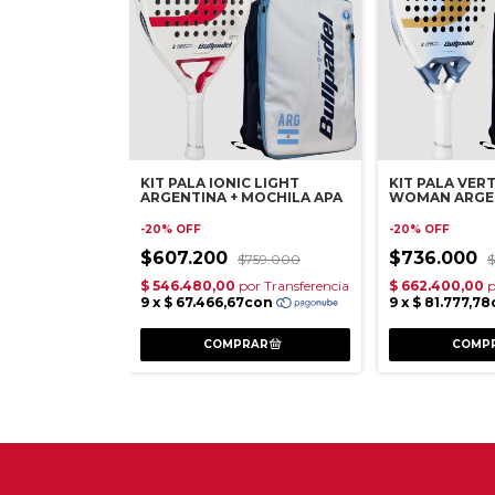
KIT PALA IONIC LIGHT
KIT PALA VER
ARGENTINA + MOCHILA APA
WOMAN ARGEN
MOCHILA APA
-
20
%
OFF
-
20
%
OFF
$607.200
$736.000
$759.000