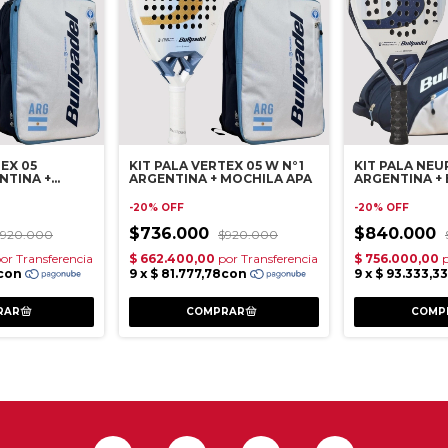
TEX 05
KIT PALA VERTEX 05 W N°1
KIT PALA NEU
TINA +
ARGENTINA + MOCHILA APA
ARGENTINA +
PALETERO AP
-
20
%
OFF
-
20
%
OFF
$736.000
$840.000
$920.000
$920.000