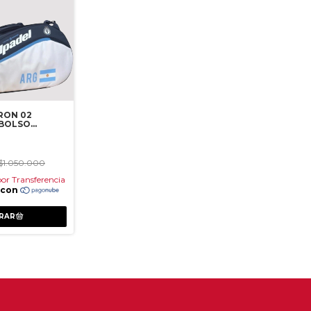
RON 02
 BOLSO
A
$1.050.000