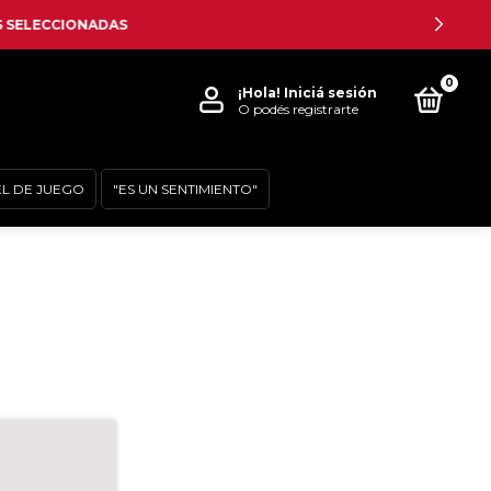
0
¡Hola!
Iniciá sesión
O podés registrarte
EL DE JUEGO
"ES UN SENTIMIENTO"