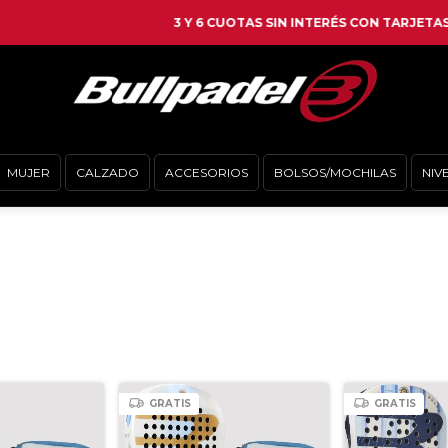
3 Y 6 CUOTAS SIN INTERÉS CON TARJETAS SELECCIONADAS
MUJER
CALZADO
ACCESORIOS
BOLSOS/MOCHILAS
NIV
GRATIS
GRATIS