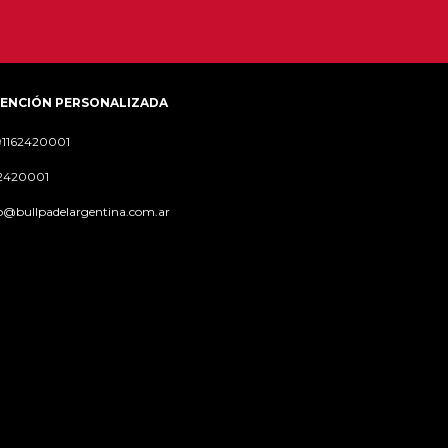
ENCIÓN PERSONALIZADA
91162420001
62420001
o@bullpadelargentina.com.ar