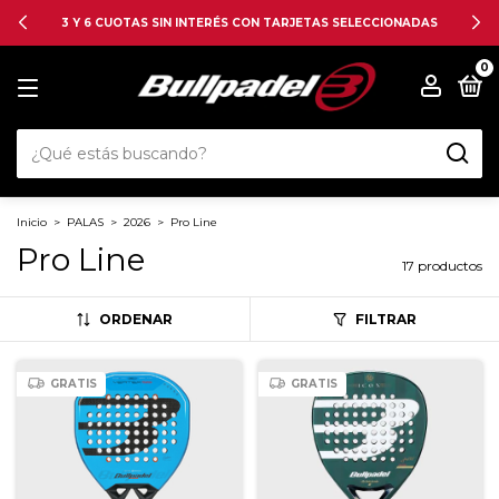
3 Y 6 CUOTAS SIN INTERÉS CON TARJETAS SELECCIONADAS
0
Inicio
>
PALAS
>
2026
>
Pro Line
Pro Line
17 productos
ORDENAR
FILTRAR
GRATIS
GRATIS