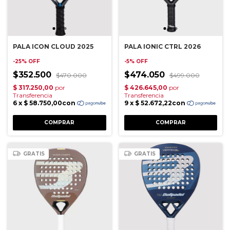
PALA ICON CLOUD 2025
PALA IONIC CTRL 2026
-
25
%
OFF
-
5
%
OFF
$352.500
$474.050
$470.000
$499.000
GRATIS
GRATIS