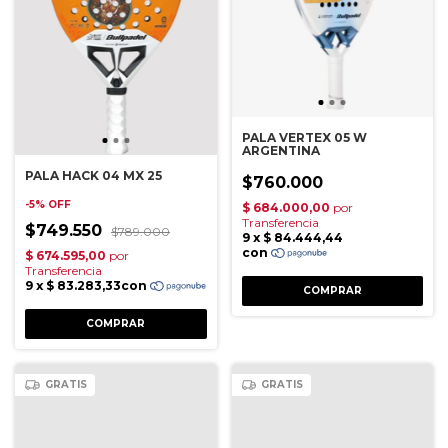
PALA VERTEX 05 W
ARGENTINA
PALA HACK 04 MX 25
$760.000
-
5
%
OFF
$749.550
$789.000
GRATIS
GRATIS