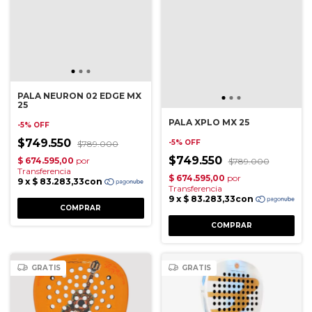
PALA NEURON 02 EDGE MX
25
PALA XPLO MX 25
-
5
%
OFF
$749.550
-
5
%
OFF
$789.000
$749.550
$789.000
GRATIS
GRATIS