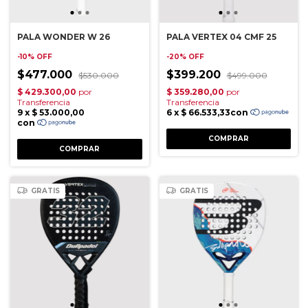
PALA WONDER W 26
PALA VERTEX 04 CMF 25
-
10
%
OFF
-
20
%
OFF
$477.000
$399.200
$530.000
$499.000
GRATIS
GRATIS