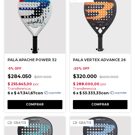
PALA APACHE POWER 32
PALA VERTEX ADVANCE 26
-
5
%
OFF
-
20
%
OFF
$284.050
$320.000
$299.000
$400.000
GRATIS
GRATIS