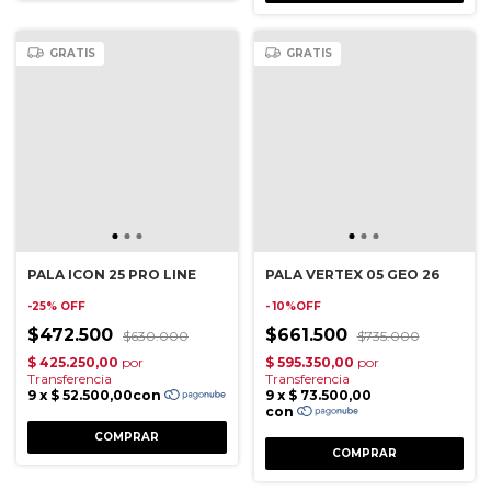
GRATIS
GRATIS
PALA ICON 25 PRO LINE
PALA VERTEX 05 GEO 26
-
25
%
OFF
- 10%OFF
$472.500
$661.500
$630.000
$735.000