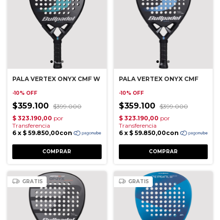
PALA VERTEX ONYX CMF W
PALA VERTEX ONYX CMF
-
10
%
OFF
-
10
%
OFF
$359.100
$359.100
$399.000
$399.000
GRATIS
GRATIS