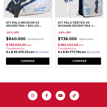
KIT PALA NEURON 02
KIT PALA VERTEX 05
ARGENTINA + BOLSO
WOMAN ARGENTINA +
PALETERO APA
MOCHILA APA
-
20
%
OFF
-
20
%
OFF
$840.000
$736.000
$1.050.000
$920.000