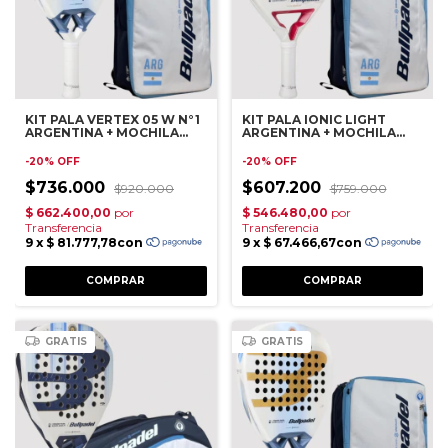
KIT PALA VERTEX 05 W N°1
KIT PALA IONIC LIGHT
ARGENTINA + MOCHILA
ARGENTINA + MOCHILA
APA
APA
-
20
%
OFF
-
20
%
OFF
$736.000
$607.200
$920.000
$759.000
GRATIS
GRATIS