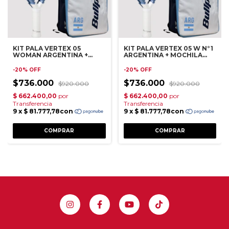
KIT PALA VERTEX 05
KIT PALA VERTEX 05 W N°1
WOMAN ARGENTINA +
ARGENTINA + MOCHILA
MOCHILA APA
APA
-
20
%
OFF
-
20
%
OFF
$736.000
$736.000
$920.000
$920.000