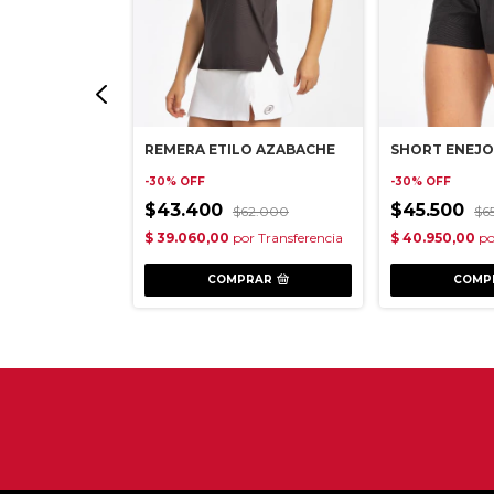
 AZABACHE
REMERA ETILO AZABACHE
SHORT ENEJO
-
30
%
OFF
-
30
%
OFF
$43.400
$45.500
99.000
$62.000
$6
RAR
COMPRAR
COMP