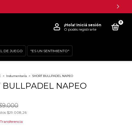
0
¡Hola!
Iniciá sesión
O podés registrarte
EL DE JUEGO
"ES UN SENTIMIENTO"
E
>
Indumentaria
>
SHORT BULLPADEL NAPEO
 BULLPADEL NAPEO
39.000
stos
$29.008,26