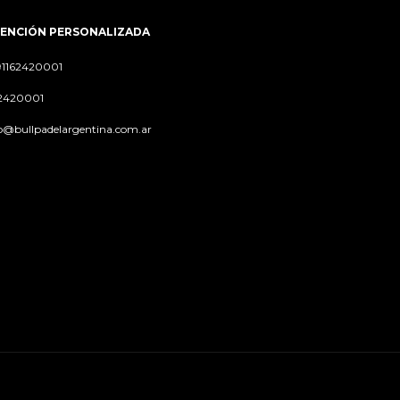
ENCIÓN PERSONALIZADA
91162420001
62420001
o@bullpadelargentina.com.ar