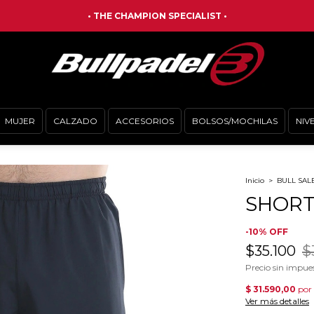
MUJER
CALZADO
ACCESORIOS
BOLSOS/MOCHILAS
NIV
Inicio
>
BULL SAL
SHORT
-
10
%
OFF
$35.100
$
Precio sin impue
Ver más detalles