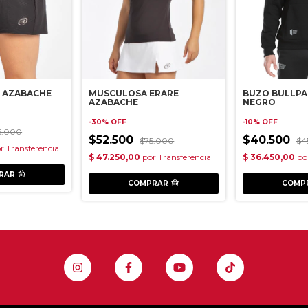
 AZABACHE
MUSCULOSA ERARE
BUZO BULLPA
AZABACHE
NEGRO
-
30
%
OFF
-
10
%
OFF
5.000
$52.500
$40.500
$75.000
$4
RAR
COMPRAR
COMP