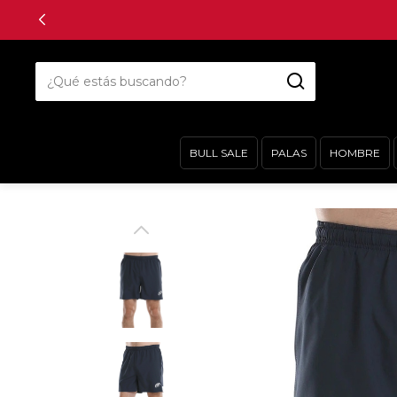
• THE CHAMPION SPECIALIST •
BULL SALE
PALAS
HOMBRE