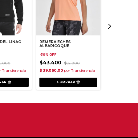
DEL LINAO
REMERA ECHES
CAMPERA LU
ALBARICOQUE
-
10
%
OFF
-
30
%
OFF
$40.500
$43.400
$4
5.000
$62.000
RAR
COMPRAR
COMP