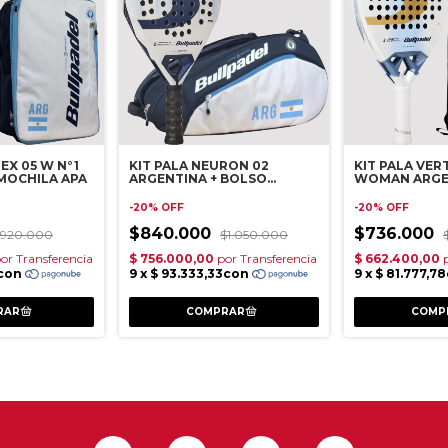
EX 05 W N°1
KIT PALA NEURON 02
KIT PALA VER
MOCHILA APA
ARGENTINA + BOLSO
WOMAN ARGE
PALETERO APA
MOCHILA APA
-
20
%
OFF
-
20
%
OFF
$840.000
$736.000
$920.000
$1.050.000