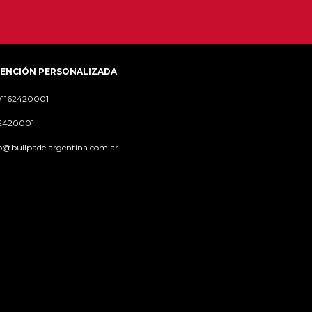
ENCIÓN PERSONALIZADA
91162420001
62420001
o@bullpadelargentina.com.ar