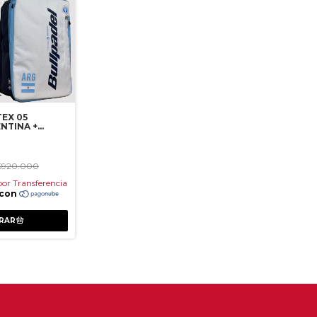
TEX 05
NTINA +
$920.000