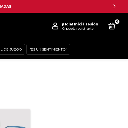
0
¡Hola!
Iniciá sesión
O podés registrarte
EL DE JUEGO
"ES UN SENTIMIENTO"