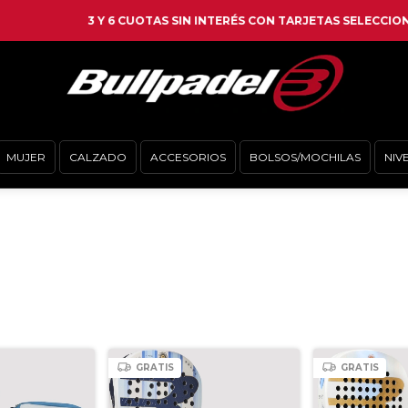
3 Y 6 CUOTAS SIN INTERÉS CON TARJETAS SELECCIONADAS
MUJER
CALZADO
ACCESORIOS
BOLSOS/MOCHILAS
NIV
GRATIS
GRATIS